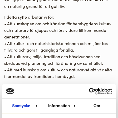
en naturlig grund för ett gott liv.
I detta syfte arbetar vi för:
• Att kunskapen om och känslan för hembygdens kultur-
och naturarv fördjupas och förs vidare till kommande
generationer.
• Att kultur- och naturhistoriska minnen och miljöer tas
tillvara och görs tillgängliga för alla.
• Att kulturarv, miljö, tradition och hävdvunnen sed
skyddas vid planering och förändring av samhället.
• Att med kunskap om kultur- och naturarvet aktivt delta
i formandet av framtidens hembygd.
Välkommen att besöka Hembygdsföreningens aktiviteter
och utställningar! Vi brukar bland annat arrangera
Nationaldagsfirandet i Ingatorp, anordna by- och
Samtycke
Information
Om
torpvandringar och servera gröt under julmarknaden.
Föreningen har inventerat bebyggelselämningar i