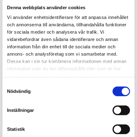
socknen och märkt ut dem med skyltar. Det är förresten
Denna webbplats använder cookies
också vi som sköter flaggningen på torget i Ingatorp!
Vi använder enhetsidentifierare för att anpassa innehållet
Hembygdsparken
i Ingatorp är alltid öppen och husen
och annonserna till användarna, tillhandahålla funktioner
och samlingarna är tillgängliga när föreningen har
för sociala medier och analysera vår trafik. Vi
annonserade aktiviteter, men vill du se husen och
vidarebefordrar även sådana identifierare och annan
samlingarna på andra tider, kan du vända dig till någon
information från din enhet till de sociala medier och
av kontaktpersonerna, som du ser till höger på sidan.
annons- och analysföretag som vi samarbetar med.
Dessa kan i sin tur kombinera informationen med annan
Smedjan
i Ingatorp kan besökas efter att avtala tid med
information som du har tillhandahållit eller som de har
Tommy Persson tel. 070 5127058
samlat in när du har använt deras tjänster.
Samtyckesval
Tillsammans med LRF och Centern ansvarar vi för
Nödvändig
Lantbruks- och motormuseet och Kyrkomuseet.
Lantbruks- och motormuseet
visas efter
Inställningar
överenskommelse, ring 0381-210 92 eller 070-677 20 98.
Kyrkomuseet
, som ligger vid församlingshemmet i
Statistik
Ingatorp, brukar ha öppet lördagar och söndagar under