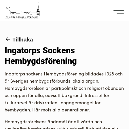
Tillbaka
Ingatorps Sockens
Hembygdsförening
Ingatorps sockens Hembygdsförening bildades 1928 och
är Sveriges hembygdsförbunds lokala organ.
Hembygdsrörelsen är partipolitiskt och religiöst obunden
och öppen för alla, oavsett bakgrund. Intresset för
kulturarvet är drivkraften i engagemanget för
hembygden. Här möts alla generationer.
Hembygdsrörelsens ändamål är att vårda och
synliggöra hembygdens kultur och miljö så att den blir