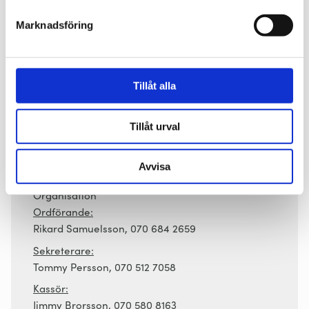
semesterperioden. För information och visning kontakta
Marknadsföring
guiden i kyrkan .
Välkommen som medlem, då får du vårt också vårt
Hembygdsblad
intressanta
!
Tillåt alla
Medlemsavgiften
, 50 kr person, betalas till bankgiro nr:
529-0366.
Tillåt urval
Avvisa
Kontaktinformation
Organisation
Ordförande:
Rikard Samuelsson, 070 684 2659
Sekreterare:
Tommy Persson, 070 512 7058
Kassör:
Jimmy Brorsson, 070 580 8163