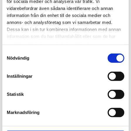
för sociala medier och analysera vår trafik. Vi
Organisation
vidarebefordrar även sådana identifierare och annan
Ordförande:
information från din enhet till de sociala medier och
Göran Råsbjer, 070-5618583
annons- och analysföretag som vi samarbetar med.
goran.rasbjer@gmail.com
Dessa kan i sin tur kombinera informationen med annan
Vice ordförande:
information som du har tillhandahållit eller som de har
samlat in när du har använt deras tjänster.
Lennart Larsson, 070 6868341
Samtyckesval
lennart.hogeberg@gmail.com
Nödvändig
Sekreterare:
Barbro Leijon, 070 542 69 78
barbro.leijon@gmail.com
Inställningar
Kassör:
Gunnel Lindström, 070 3003460
Statistik
gunnel.lindstrom71@gmail.com
Marknadsföring
Hemsida