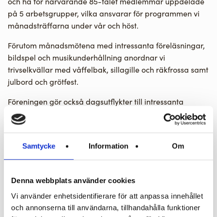
och ha för närvarande 85-talet medlemmar uppdelade
på 5 arbetsgrupper, vilka ansvarar för programmen vi
månadsträffarna under vår och höst.
Förutom månadsmötena med intressanta föreläsningar,
bildspel och musikunderhållning anordnar vi
trivselkvällar med våffelbak, sillagille och räkfrossa samt
julbord och grötfest.
Föreningen gör också dagsutflykter till intressanta
besöksmål samt en längre resa, där resmålet ofta
studerats i cirkelform under vintern.
Du som tycker att vår verksamhet verkar intressant tag
Samtycke
Information
Om
kontakt med någon i styrelsen eller besök gärna någon
av våra träffar. Vill du veta mera, besök vår hemsida
Denna webbplats använder cookies
Vi använder enhetsidentifierare för att anpassa innehållet
Kontaktinformation
och annonserna till användarna, tillhandahålla funktioner